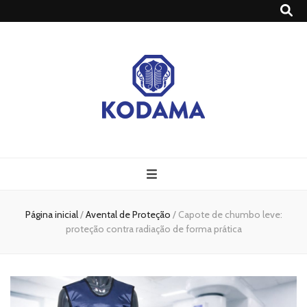
Grupo Kodama
Blog – Grupo Kodama
Página inicial
/
Avental de Proteção
/
Capote de chumbo leve:
proteção contra radiação de forma prática