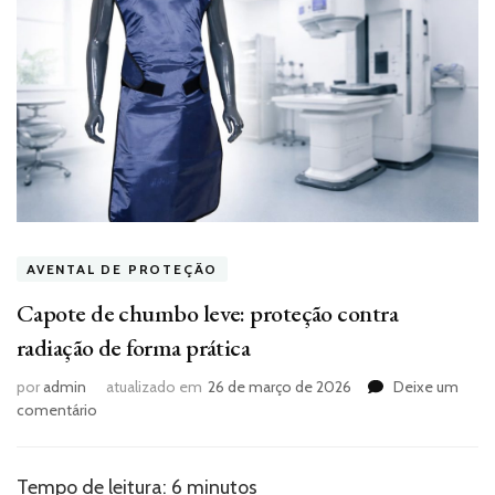
AVENTAL DE PROTEÇÃO
Capote de chumbo leve: proteção contra
radiação de forma prática
por
admin
atualizado em
26 de março de 2026
Deixe um
em
comentário
Capote
de
chumbo
Tempo de leitura:
6
minutos