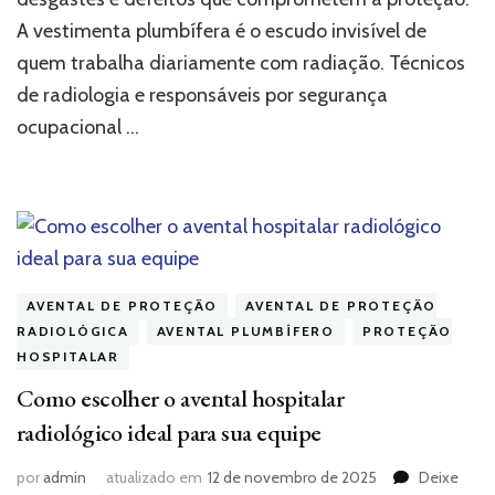
não
A vestimenta plumbífera é o escudo invisível de
correr
quem trabalha diariamente com radiação. Técnicos
riscos
desnecessários
de radiologia e responsáveis por segurança
ocupacional …
AVENTAL DE PROTEÇÃO
AVENTAL DE PROTEÇÃO
RADIOLÓGICA
AVENTAL PLUMBÍFERO
PROTEÇÃO
HOSPITALAR
Como escolher o avental hospitalar
radiológico ideal para sua equipe
por
admin
atualizado em
12 de novembro de 2025
Deixe