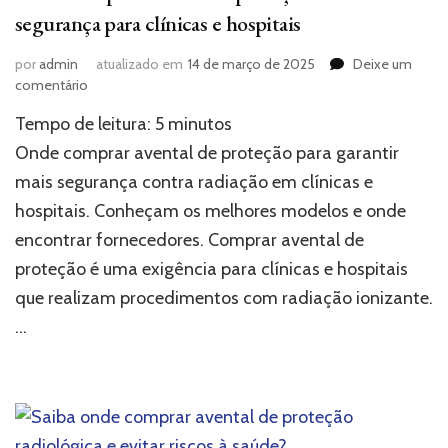
segurança para clínicas e hospitais
por
admin
atualizado em
14 de março de 2025
Deixe um
em
comentário
Onde
Tempo de leitura:
5
minutos
comprar
avental
Onde comprar avental de proteção para garantir
de
mais segurança contra radiação em clínicas e
proteção:
hospitais. Conheçam os melhores modelos e onde
segurança
para
encontrar fornecedores. Comprar avental de
clínicas
proteção é uma exigência para clínicas e hospitais
e
hospitais
que realizam procedimentos com radiação ionizante.
…