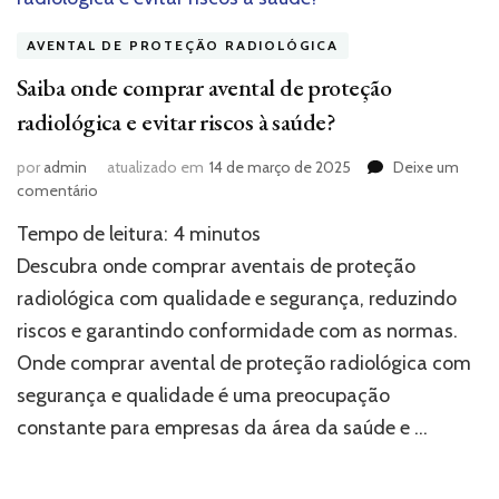
AVENTAL DE PROTEÇÃO RADIOLÓGICA
Saiba onde comprar avental de proteção
radiológica e evitar riscos à saúde?
por
admin
atualizado em
14 de março de 2025
Deixe um
em
comentário
Saiba
Tempo de leitura:
4
minutos
onde
comprar
Descubra onde comprar aventais de proteção
avental
radiológica com qualidade e segurança, reduzindo
de
riscos e garantindo conformidade com as normas.
proteção
radiológica
Onde comprar avental de proteção radiológica com
e
segurança e qualidade é uma preocupação
evitar
riscos
constante para empresas da área da saúde e …
à
saúde?