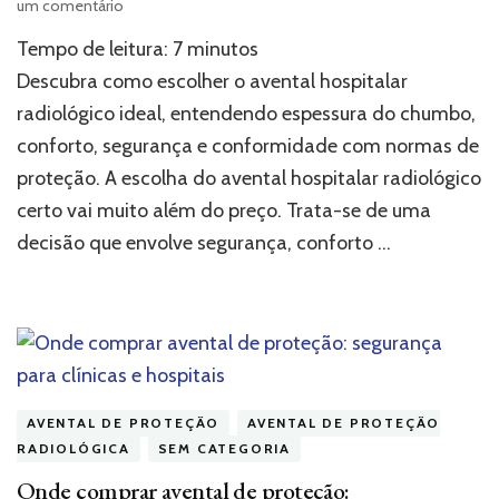
em
um comentário
Como
Tempo de leitura:
7
minutos
escolher
o
Descubra como escolher o avental hospitalar
avental
radiológico ideal, entendendo espessura do chumbo,
hospitalar
conforto, segurança e conformidade com normas de
radiológico
ideal
proteção. A escolha do avental hospitalar radiológico
para
certo vai muito além do preço. Trata-se de uma
sua
equipe
decisão que envolve segurança, conforto …
AVENTAL DE PROTEÇÃO
AVENTAL DE PROTEÇÃO
RADIOLÓGICA
SEM CATEGORIA
Onde comprar avental de proteção: