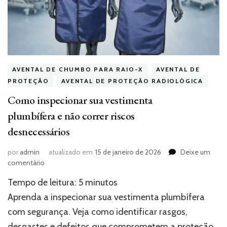
AVENTAL DE CHUMBO PARA RAIO-X
AVENTAL DE
PROTEÇÃO
AVENTAL DE PROTEÇÃO RADIOLÓGICA
Como inspecionar sua vestimenta
plumbífera e não correr riscos
desnecessários
por
admin
atualizado em
15 de janeiro de 2026
Deixe um
em
comentário
Como
Tempo de leitura:
5
minutos
inspecionar
sua
Aprenda a inspecionar sua vestimenta plumbífera
vestimenta
com segurança. Veja como identificar rasgos,
plumbífera
desgastes e defeitos que comprometem a proteção.
e