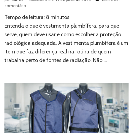
em
comentário
O
Tempo de leitura:
8
minutos
que
é
Entenda o que é vestimenta plumbífera, para que
vestimenta
serve, quem deve usar e como escolher a proteção
plumbífera
radiológica adequada. A vestimenta plumbífera é um
e
para
item que faz diferença real na rotina de quem
que
trabalha perto de fontes de radiação. Não …
serve?