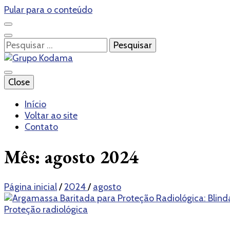
Pular para o conteúdo
Pesquisar
por:
Blog – Grupo Kodama
Close
Grupo Kodama
Início
Voltar ao site
Contato
Mês:
agosto 2024
Página inicial
/
2024
/
agosto
Proteção radiológica