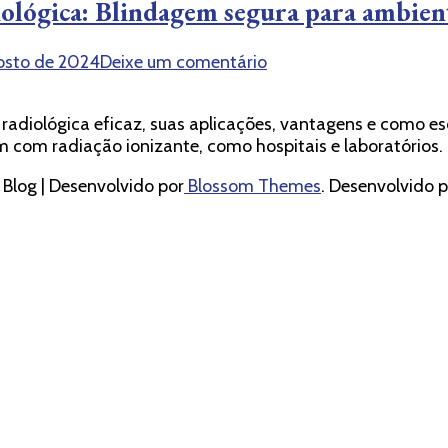
iológica: Blindagem segura para ambien
em
osto de 2024
Deixe um comentário
Argamassa
baritada
adiológica eficaz, suas aplicações, vantagens e como es
para
m com radiação ionizante, como hospitais e laboratórios.
proteção
radiológica:
log | Desenvolvido por
Blossom Themes
. Desenvolvido 
Blindagem
segura
para
ambientes
protegidos