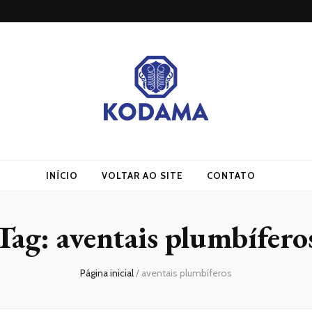
ama
INÍCIO
VOLTAR AO SITE
CONTATO
Tag:
aventais plumbífero
Página inicial
/
aventais plumbíferos