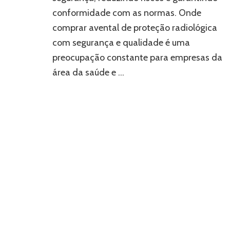
radiológica
conformidade com as normas. Onde
e
comprar avental de proteção radiológica
evitar
riscos
com segurança e qualidade é uma
à
preocupação constante para empresas da
saúde?
área da saúde e …