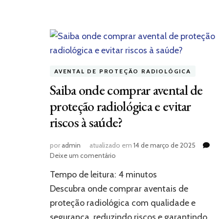
AVENTAL DE PROTEÇÃO RADIOLÓGICA
Saiba onde comprar avental de
proteção radiológica e evitar
riscos à saúde?
por
admin
atualizado em
14 de março de 2025
em
Deixe um comentário
Saiba
Tempo de leitura:
4
minutos
onde
comprar
Descubra onde comprar aventais de
avental
proteção radiológica com qualidade e
de
segurança, reduzindo riscos e garantindo
proteção