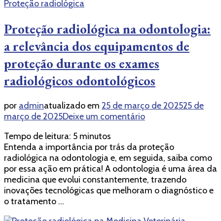
Proteção radiológica
Proteção radiológica na odontologia:
a relevância dos equipamentos de
proteção durante os exames
radiológicos odontológicos
por
admin
atualizado em
25 de março de 2025
25 de
em
março de 2025
Deixe um comentário
Proteção
Tempo de leitura:
5
minutos
radiológica
Entenda a importância por trás da proteção
na
radiológica na odontologia e, em seguida, saiba como
odontologia:
por essa ação em prática! A odontologia é uma área da
a
medicina que evolui constantemente, trazendo
relevância
inovações tecnológicas que melhoram o diagnóstico e
dos
o tratamento …
equipamentos
de