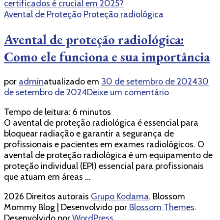
Avental de Proteção
Proteção radiológica
Avental de proteção radiológica:
Como ele funciona e sua importância
por
admin
atualizado em
30 de setembro de 2024
30
em
de setembro de 2024
Deixe um comentário
Avental
Tempo de leitura:
6
minutos
de
O avental de proteção radiológica é essencial para
proteção
bloquear radiação e garantir a segurança de
radiológica:
profissionais e pacientes em exames radiológicos. O
Como
avental de proteção radiológica é um equipamento de
ele
proteção individual (EPI) essencial para profissionais
funciona
que atuam em áreas …
e
sua
2026 Direitos autorais
Grupo Kodama
.
Blossom
importância
Mommy Blog | Desenvolvido por
Blossom Themes
.
Desenvolvido por
WordPress
.