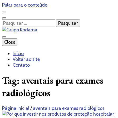
Pular para o conteúdo
Pesquisar
por:
Blog – Grupo Kodama
Close
Grupo Kodama
Início
Voltar ao site
Contato
Tag:
aventais para exames
radiológicos
Página inicial
/
aventais para exames radiológicos